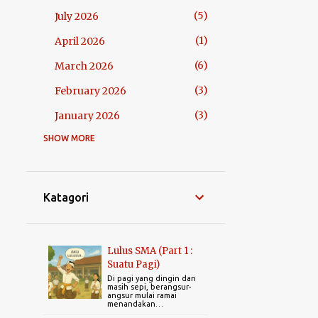
5
July 2026
1
April 2026
6
March 2026
3
February 2026
3
January 2026
SHOW MORE
38
2025
4
December 2025
4
November 2025
Katagori
7
October 2025
6
September 2025
Lulus SMA (Part 1 :
2
August 2025
Suatu Pagi)
Di pagi yang dingin dan
masih sepi, berangsur-
2
July 2025
angsur mulai ramai
menandakan…
7
June 2025