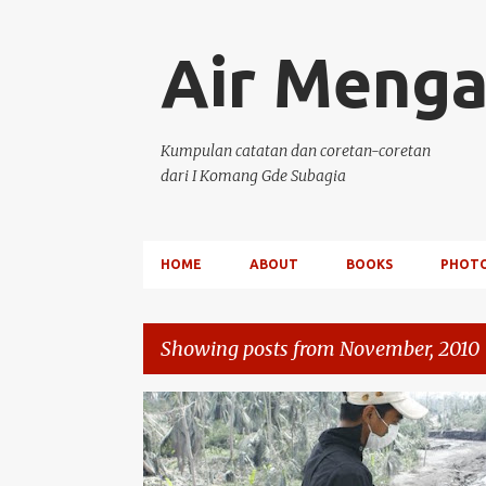
Air Menga
Kumpulan catatan dan coretan-coretan
dari I Komang Gde Subagia
HOME
ABOUT
BOOKS
PHOT
Showing posts from November, 2010
P
OPINI DAN ARTIKEL
o