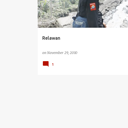
s
t
s
Relawan
on
November 29, 2010
1