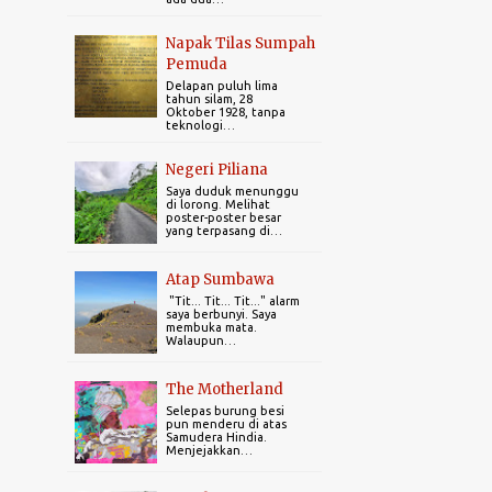
10
2023
1
December 2023
Napak Tilas Sumpah
Pemuda
1
November 2023
Delapan puluh lima
tahun silam, 28
Oktober 1928, tanpa
6
October 2023
teknologi…
1
September 2023
Negeri Piliana
1
April 2023
Saya duduk menunggu
di lorong. Melihat
poster-poster besar
5
2022
yang terpasang di…
1
December 2022
Atap Sumbawa
"Tit... Tit... Tit..." alarm
1
July 2022
saya berbunyi. Saya
membuka mata.
Walaupun…
1
February 2022
2
January 2022
The Motherland
Selepas burung besi
6
2021
pun menderu di atas
Samudera Hindia.
Menjejakkan…
2
October 2021