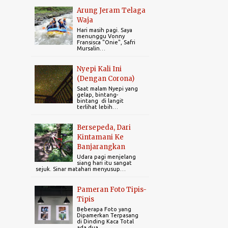
Arung Jeram Telaga
1
April 2025
Waja
Hari masih pagi. Saya
2
March 2025
menunggu Vonny
Fransisca "Onie", Safri
Mursalin…
2
February 2025
1
January 2025
Nyepi Kali Ini
(Dengan Corona)
22
2024
Saat malam Nyepi yang
gelap, bintang-
bintang di langit
1
December 2024
terlihat lebih…
3
November 2024
Bersepeda, Dari
Kintamani Ke
4
October 2024
Banjarangkan
1
July 2024
Udara pagi menjelang
siang hari itu sangat
sejuk. Sinar matahari menyusup…
2
March 2024
Pameran Foto Tipis-
5
February 2024
Tipis
Beberapa Foto yang
6
January 2024
Dipamerkan Terpasang
di Dinding Kaca Total
ada dua…