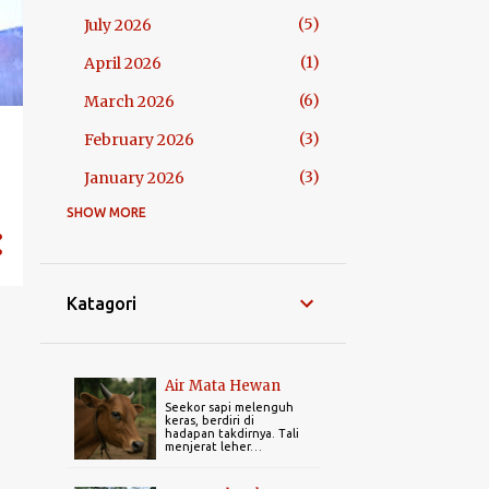
5
July 2026
1
April 2026
6
March 2026
3
February 2026
3
January 2026
SHOW MORE
38
2025
4
December 2025
4
November 2025
Katagori
7
October 2025
6
September 2025
Air Mata Hewan
2
August 2025
Seekor sapi melenguh
keras, berdiri di
hadapan takdirnya. Tali
2
July 2025
menjerat leher…
7
June 2025