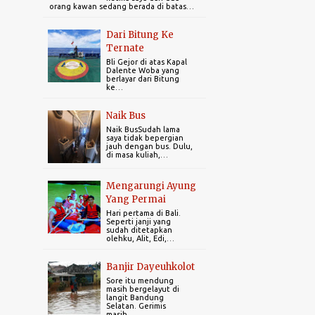
10
2023
orang kawan sedang berada di batas…
1
December 2023
Dari Bitung Ke
Ternate
1
November 2023
Bli Gejor di atas Kapal
Dalente Woba yang
6
October 2023
berlayar dari Bitung
ke…
1
September 2023
Naik Bus
1
April 2023
Naik BusSudah lama
saya tidak bepergian
jauh dengan bus. Dulu,
5
2022
di masa kuliah,…
1
December 2022
Mengarungi Ayung
1
July 2022
Yang Permai
Hari pertama di Bali.
1
February 2022
Seperti janji yang
sudah ditetapkan
olehku, Alit, Edi,…
2
January 2022
Banjir Dayeuhkolot
6
2021
Sore itu mendung
masih bergelayut di
2
October 2021
langit Bandung
Selatan. Gerimis
masih…