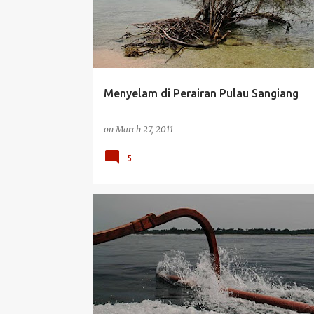
s
t
s
Menyelam di Perairan Pulau Sangiang
on
March 27, 2011
5
KISAH PERJALANAN