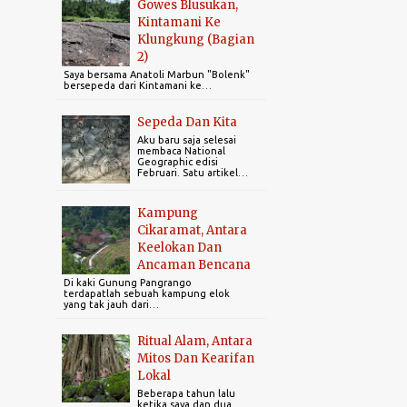
Gowes Blusukan,
Kintamani Ke
1
April 2025
Klungkung (Bagian
2)
2
March 2025
Saya bersama Anatoli Marbun "Bolenk"
bersepeda dari Kintamani ke…
2
February 2025
1
January 2025
Sepeda Dan Kita
Aku baru saja selesai
membaca National
22
2024
Geographic edisi
Februari. Satu artikel…
1
December 2024
Kampung
3
November 2024
Cikaramat, Antara
Keelokan Dan
4
October 2024
Ancaman Bencana
1
July 2024
Di kaki Gunung Pangrango
terdapatlah sebuah kampung elok
yang tak jauh dari…
2
March 2024
Ritual Alam, Antara
5
February 2024
Mitos Dan Kearifan
Lokal
6
January 2024
Beberapa tahun lalu
ketika saya dan dua