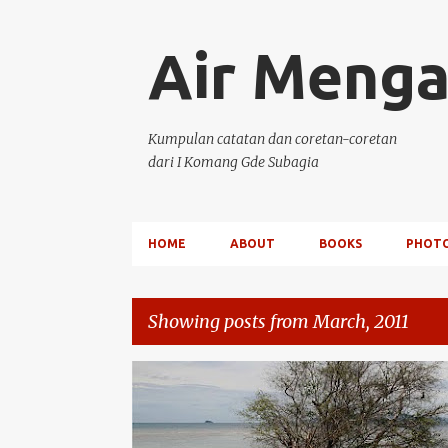
Air Menga
Kumpulan catatan dan coretan-coretan
dari I Komang Gde Subagia
HOME
ABOUT
BOOKS
PHOT
Showing posts from March, 2011
P
KISAH PERJALANAN
o