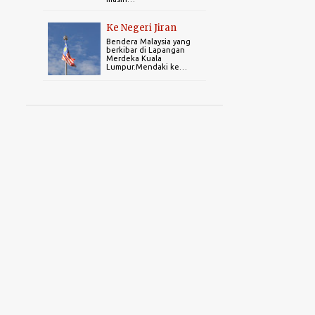
1
September 2021
Ke Negeri Jiran
3
January 2021
Bendera Malaysia yang
berkibar di Lapangan
9
2020
Merdeka Kuala
Lumpur.Mendaki ke…
1
September 2020
2
August 2020
1
July 2020
1
June 2020
3
April 2020
1
March 2020
31
2019
1
December 2019
1
August 2019
12
June 2019