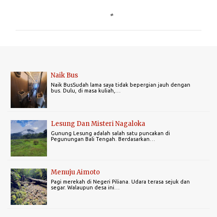
C
o
m
m
e
n
Naik Bus
t
Naik BusSudah lama saya tidak bepergian jauh dengan
bus. Dulu, di masa kuliah,…
s
Lesung Dan Misteri Nagaloka
Gunung Lesung adalah salah satu puncakan di
Pegunungan Bali Tengah. Berdasarkan…
Menuju Aimoto
Pagi merekah di Negeri Piliana. Udara terasa sejuk dan
segar. Walaupun desa ini…