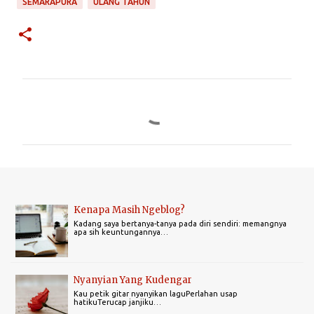
SEMARAPURA
ULANG TAHUN
C
o
m
m
e
n
Kenapa Masih Ngeblog?
t
Kadang saya bertanya-tanya pada diri sendiri: memangnya
apa sih keuntungannya…
s
Nyanyian Yang Kudengar
Kau petik gitar nyanyikan laguPerlahan usap
hatikuTerucap janjiku…