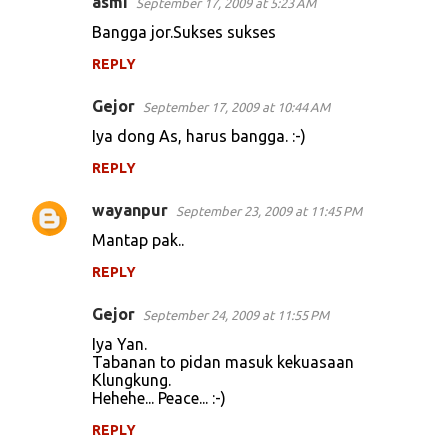
asmi
September 17, 2009 at 5:23 AM
C
Bangga jor.Sukses sukses
o
REPLY
m
m
Gejor
September 17, 2009 at 10:44 AM
e
Iya dong As, harus bangga. :-)
n
REPLY
t
s
wayanpur
September 23, 2009 at 11:45 PM
Mantap pak..
REPLY
Gejor
September 24, 2009 at 11:55 PM
Iya Yan.
Tabanan to pidan masuk kekuasaan
Klungkung.
Hehehe... Peace... :-)
REPLY