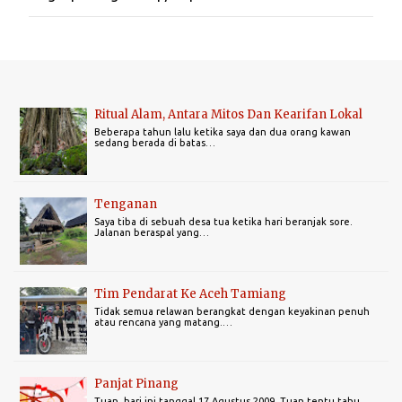
s
t
a
C
o
m
m
Ritual Alam, Antara Mitos Dan Kearifan Lokal
e
Beberapa tahun lalu ketika saya dan dua orang kawan
n
sedang berada di batas…
t
Tenganan
Saya tiba di sebuah desa tua ketika hari beranjak sore.
Jalanan beraspal yang…
Tim Pendarat Ke Aceh Tamiang
Tidak semua relawan berangkat dengan keyakinan penuh
atau rencana yang matang.…
Panjat Pinang
Tuan, hari ini tanggal 17 Agustus 2009. Tuan tentu tahu